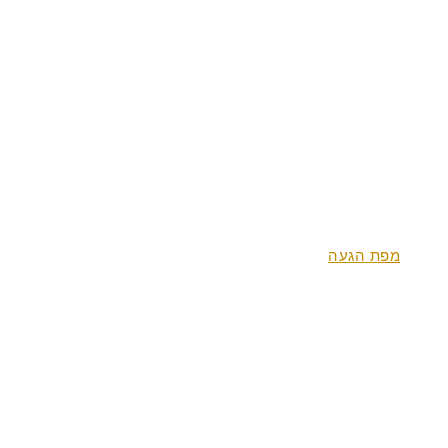
אטרקציות
מפת הגעה
משוב אורחים