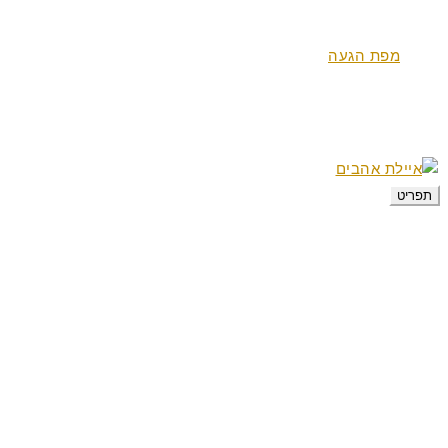
מתקנים
אטרקציות
מפת הגעה
משוב אורחים
מבצעים
צור קשר
תפריט
דף הבית
צימרים