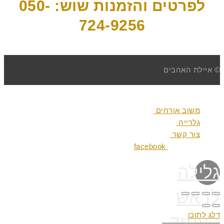
לפרטים והזמנות שוש: 050-
724-9256
© איילת האהבים
Translate »
משוב אורחים
משוב אורחים
גלרייה
גלרייה
צור קשר
צור קשר
facebook
facebook
גלילה
לראש
דלג לתוכן
העמוד