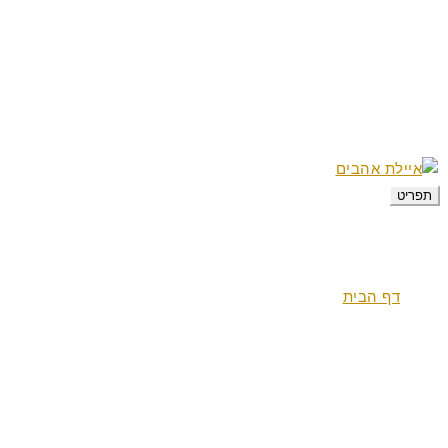
מתקנים
אטרקציות
מפת הגעה
משוב אורחים
מבצעים
צור קשר
תפריט
דף הבית
צימרים