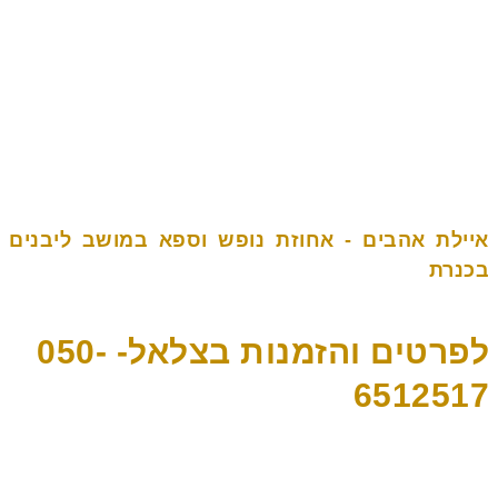
חבילת הספא
גלרייה וחצר
מתקנים
אטרקציות
מפת הגעה
משוב אורחים
מבצעים
צור קשר
איילת אהבים - אחוזת נופש וספא במושב ליבנים
בכנרת
לפרטים והזמנות בצלאל- 050-
6512517
"איילת אהבים", הנו מתחם של אחוזת נופש וספא ,יוקרתית