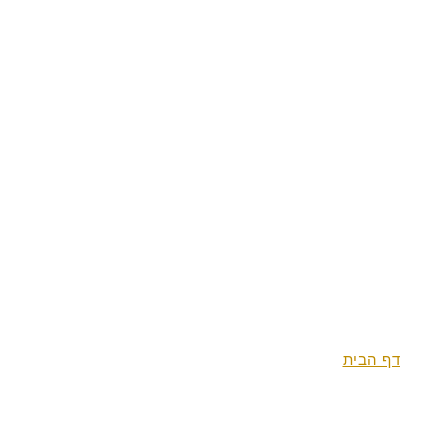
מבצעים
צור קשר
דף הבית
צימרים
חבילת הספא
גלרייה וחצר